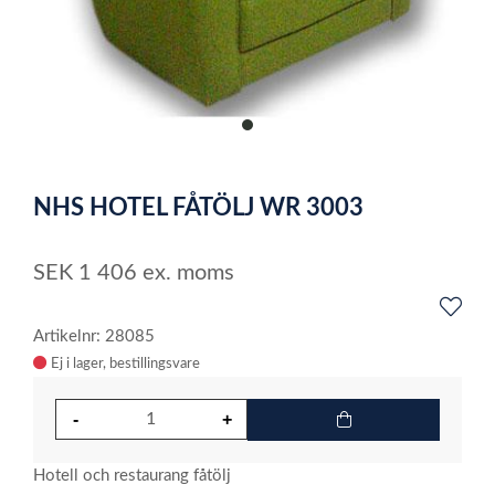
item
0
Item
1
NHS HOTEL FÅTÖLJ WR 3003
of
1
SEK
1 406
ex. moms
Artikelnr: 28085
Ej i lager
Hotell och restaurang fåtölj