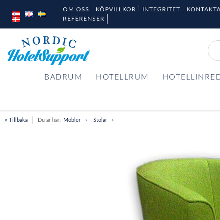
OM OSS
KÖPVILLKOR
INTEGRITET
KONTAKTA
REFERENSER
BADRUM
HOTELLRUM
HOTELLINRE
« Tillbaka
Du är här:
Möbler
Stolar