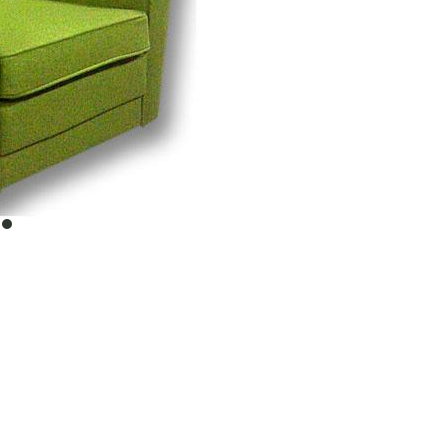
item
0