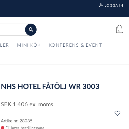
LOGGA IN
0
LER
MINI KÖK
KONFERENS & EVENT
NHS HOTEL FÅTÖLJ WR 3003
SEK
1 406
ex. moms
Artikelnr: 28085
Ej i lager