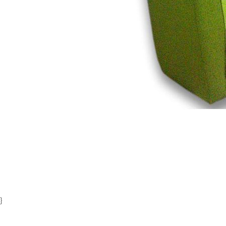
Item
1
of
1
}