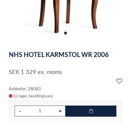
item
0
Item
1
NHS HOTEL KARMSTOL WR 2006
of
1
SEK
1 329
ex. moms
Artikelnr: 28083
Ej i lager