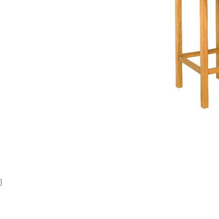
Item
1
of
1
}