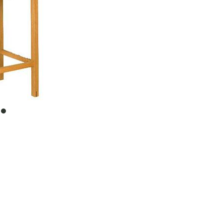
item
0