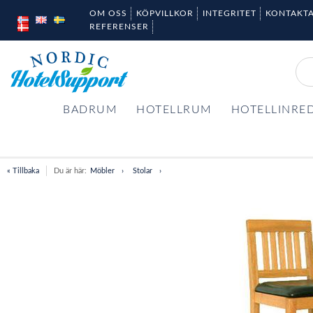
OM OSS
KÖPVILLKOR
INTEGRITET
KONTAKTA
REFERENSER
BADRUM
HOTELLRUM
HOTELLINRE
« Tillbaka
Du är här:
Möbler
Stolar