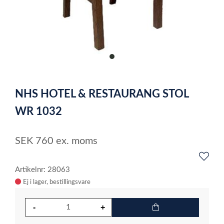
item
0
Item
1
NHS HOTEL & RESTAURANG STOL
of
1
WR 1032
SEK
760
ex. moms
Artikelnr: 28063
Ej i lager