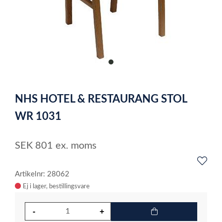
item
0
Item
1
NHS HOTEL & RESTAURANG STOL
of
1
WR 1031
SEK
801
ex. moms
Artikelnr: 28062
Ej i lager