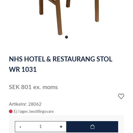
item
0
Item
1
NHS HOTEL & RESTAURANG STOL
of
1
WR 1031
SEK
801
ex. moms
Artikelnr: 28062
Ej i lager