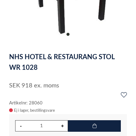
item
0
Item
1
NHS HOTEL & RESTAURANG STOL
of
1
WR 1028
SEK
918
ex. moms
Artikelnr: 28060
Ej i lager