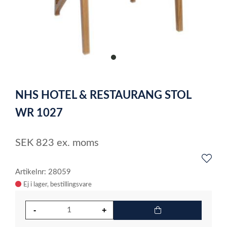
item
0
Item
1
NHS HOTEL & RESTAURANG STOL
of
1
WR 1027
SEK
823
ex. moms
Artikelnr: 28059
Ej i lager