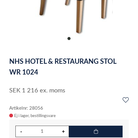
item
0
Item
1
NHS HOTEL & RESTAURANG STOL
of
1
WR 1024
SEK
1 216
ex. moms
Artikelnr: 28056
Ej i lager