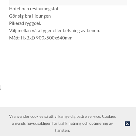
Hotel och restaurangstol
Gör sig bra i loungen
Pikerad ryggdel.
Välj mellan våra tyger eller betsning av benen.
Mått: HxBxD 900x500x640mm
}
Vi använder cookies så att vi kan ge dig bättre service. Cookies
används huvudsakligen för trafikmätning och optimering av
© NORDIC HOTEL SUPPORT AS | Webbutik tillhandahålls av
Kréatif
tjänsten.
AS