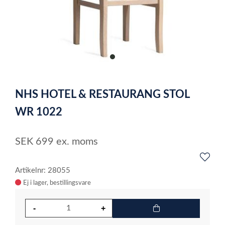
item
0
Item
1
NHS HOTEL & RESTAURANG STOL
of
1
WR 1022
SEK
699
ex. moms
Artikelnr: 28055
Ej i lager