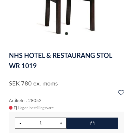
item
0
Item
1
NHS HOTEL & RESTAURANG STOL
of
1
WR 1019
SEK
780
ex. moms
Artikelnr: 28052
Ej i lager