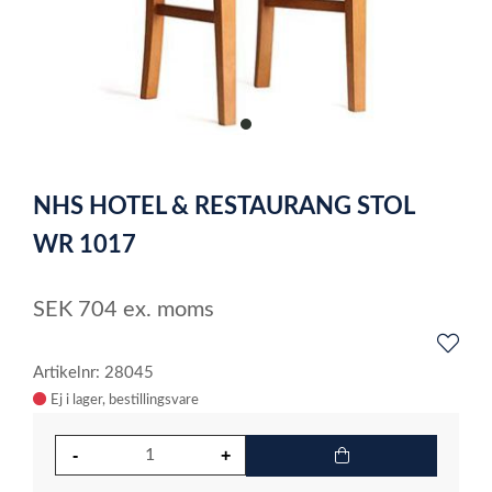
item
0
Item
1
NHS HOTEL & RESTAURANG STOL
of
1
WR 1017
SEK
704
ex. moms
Artikelnr: 28045
Ej i lager