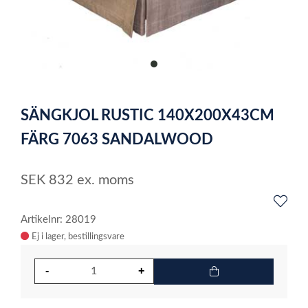
item
0
Item
1
SÄNGKJOL RUSTIC 140X200X43CM
of
1
FÄRG 7063 SANDALWOOD
SEK
832
ex. moms
Artikelnr: 28019
Ej i lager