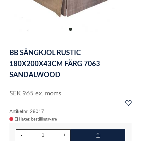
item
0
Item
1
BB SÄNGKJOL RUSTIC
of
1
180X200X43CM FÄRG 7063
SANDALWOOD
SEK
965
ex. moms
Artikelnr: 28017
Ej i lager