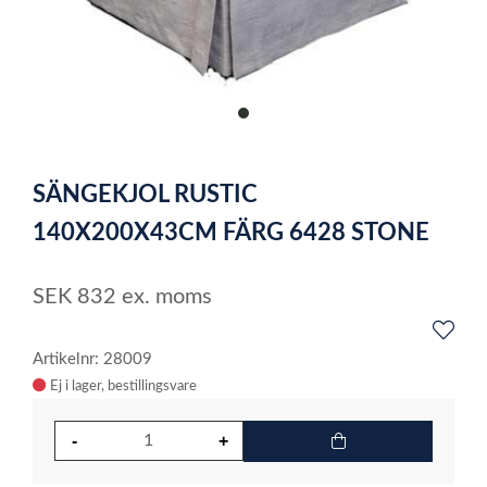
item
0
Item
1
SÄNGEKJOL RUSTIC
of
1
140X200X43CM FÄRG 6428 STONE
SEK
832
ex. moms
Artikelnr: 28009
Ej i lager