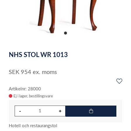
item
0
Item
1
NHS STOL WR 1013
of
1
SEK
954
ex. moms
Artikelnr: 28000
Ej i lager
Hotell och restaurangstol