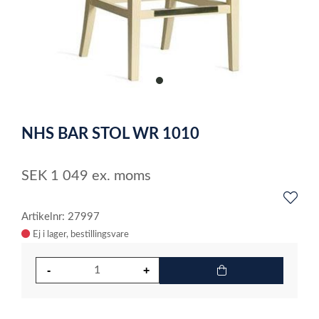
item
0
Item
1
NHS BAR STOL WR 1010
of
1
SEK
1 049
ex. moms
Artikelnr: 27997
Ej i lager