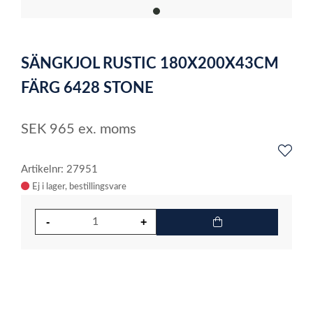
item
0
Item
1
SÄNGKJOL RUSTIC 180X200X43CM
of
1
FÄRG 6428 STONE
SEK
965
ex. moms
Artikelnr: 27951
Ej i lager