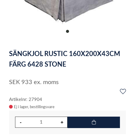
item
0
Item
1
SÄNGKJOL RUSTIC 160X200X43CM
of
1
FÄRG 6428 STONE
SEK
933
ex. moms
Artikelnr: 27904
Ej i lager