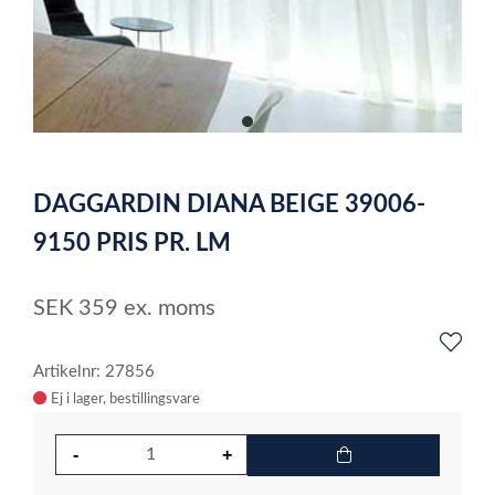
item
0
Item
1
DAGGARDIN DIANA BEIGE 39006-
of
1
9150 PRIS PR. LM
SEK
359
ex. moms
Artikelnr: 27856
Ej i lager