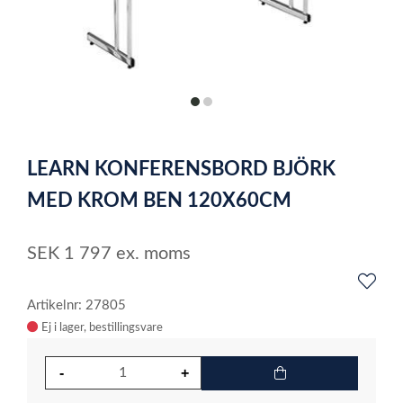
item
item
0
1
Item
1
LEARN KONFERENSBORD BJÖRK
of
2
MED KROM BEN 120X60CM
SEK
1 797
ex. moms
Artikelnr: 27805
Ej i lager