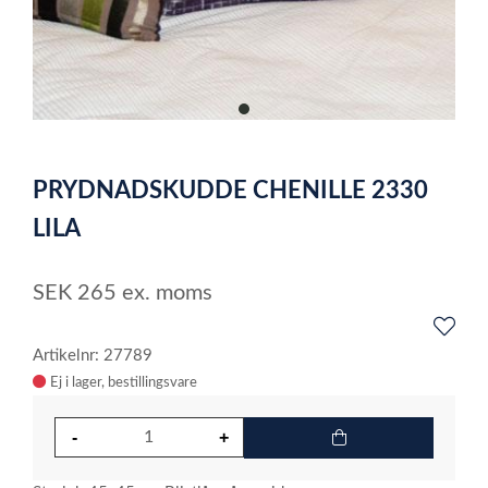
item
0
Item
1
PRYDNADSKUDDE CHENILLE 2330
of
1
LILA
SEK
265
ex. moms
Artikelnr: 27789
Ej i lager