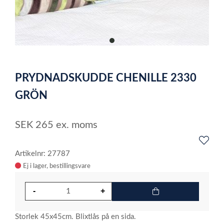
item
0
Item
1
PRYDNADSKUDDE CHENILLE 2330
of
1
GRÖN
SEK
265
ex. moms
Artikelnr: 27787
Ej i lager
Storlek 45x45cm. Blixtlås på en sida.