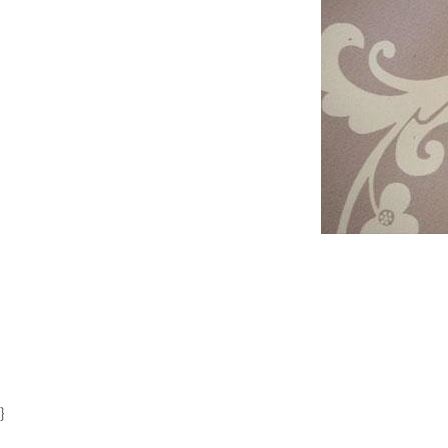
Item
1
of
1
}