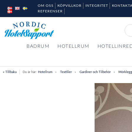
OM OSS
KÖPVILLKOR
INTEGRITET
KONTAKTA
REFERENSER
BADRUM
HOTELLRUM
HOTELLINRE
« Tillbaka
Du är här:
Hotellrum
Textilier
Gardiner och Tilbehör
Mörklegg