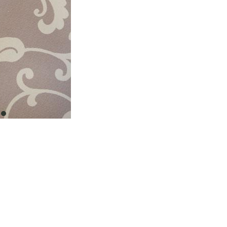
item
0