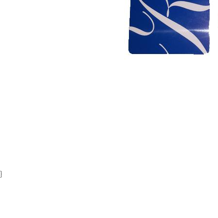
Item
1
of
1
}