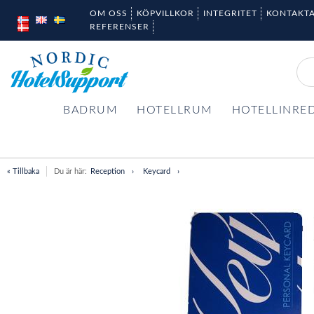
OM OSS
KÖPVILLKOR
INTEGRITET
KONTAKTA
REFERENSER
BADRUM
HOTELLRUM
HOTELLINRE
« Tillbaka
Du är här:
Reception
Keycard