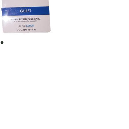
item
0