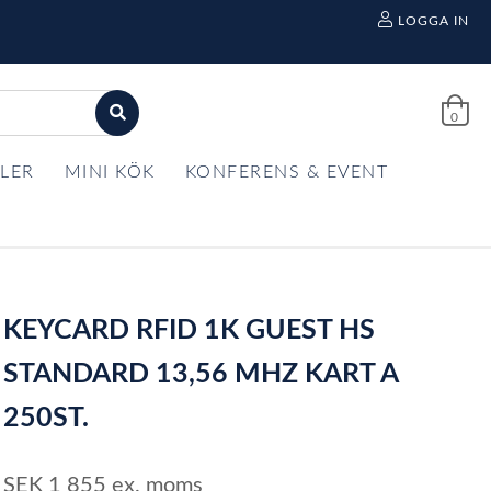
LOGGA IN
0
LER
MINI KÖK
KONFERENS & EVENT
KEYCARD RFID 1K GUEST HS
STANDARD 13,56 MHZ KART A
250ST.
SEK
1 855
ex. moms