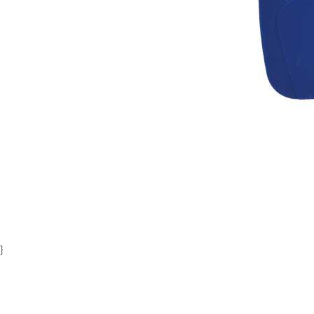
Item
1
of
1
}