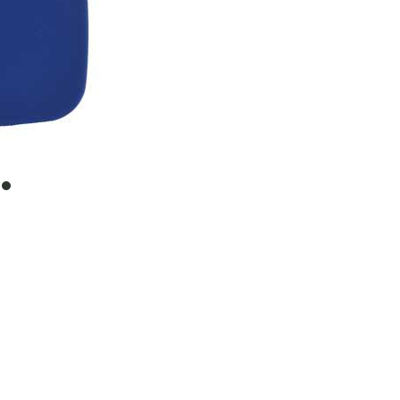
item
0