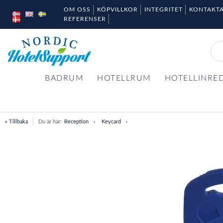
OM OSS
KÖPVILLKOR
INTEGRITET
KONTAKTA
REFERENSER
BADRUM
HOTELLRUM
HOTELLINRE
« Tillbaka
Du är här:
Reception
Keycard