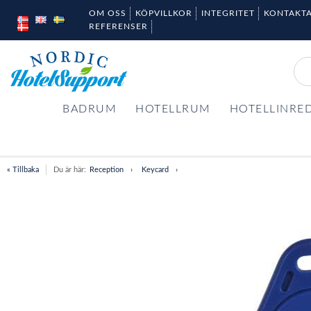
OM OSS
KÖPVILLKOR
INTEGRITET
KONTAKTA
REFERENSER
BADRUM
HOTELLRUM
HOTELLINRE
« Tillbaka
Du är här:
Reception
Keycard