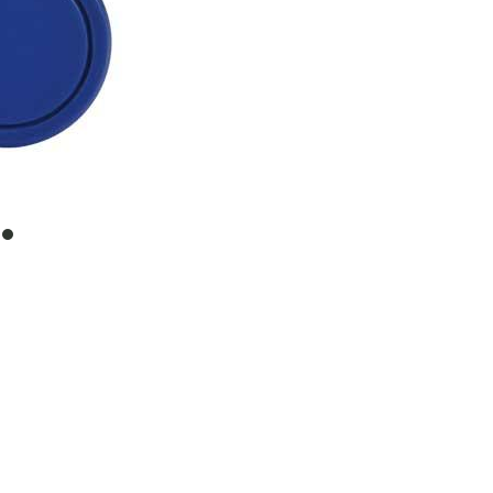
item
0