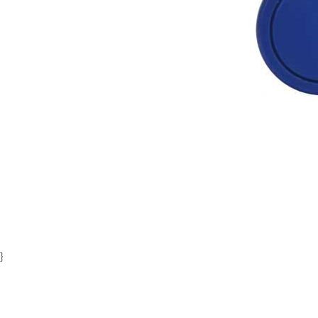
Item
1
of
1
}