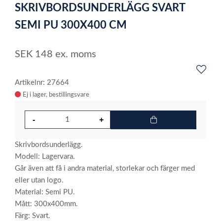
SKRIVBORDSUNDERLÄGG SVART
of
1
SEMI PU 300X400 CM
SEK
148
ex. moms
Artikelnr: 27664
Ej i lager
Skrivbordsunderlägg.
Modell: Lagervara.
Går även att få i andra material, storlekar och färger med
eller utan logo.
Material: Semi PU.
Mått: 300x400mm.
Färg: Svart.