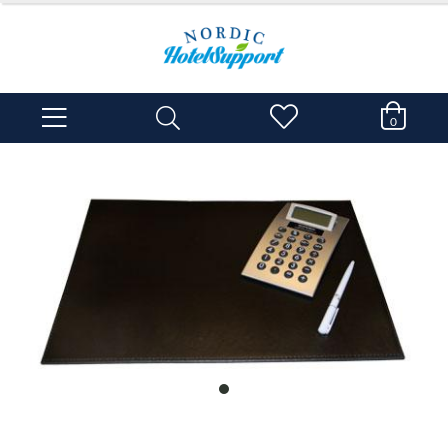
0
item
0
Item
1