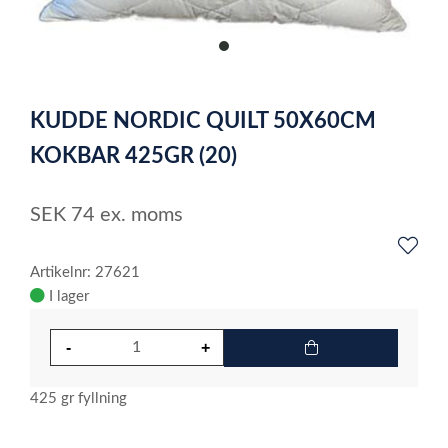
item
0
Item
1
KUDDE NORDIC QUILT 50X60CM
of
1
KOKBAR 425GR (20)
SEK
74
ex. moms
Artikelnr: 27621
I lager
425 gr fyllning