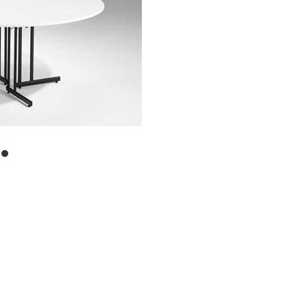
item
0