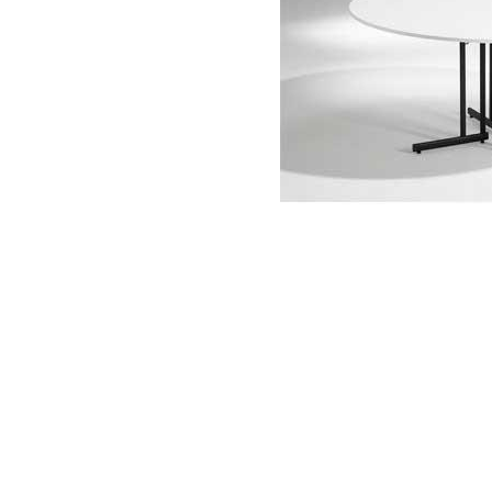
Item
1
of
1