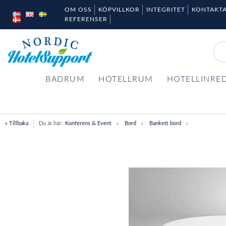
OM OSS
KÖPVILLKOR
INTEGRITET
KONTAKTA
REFERENSER
BADRUM
HOTELLRUM
HOTELLINRE
« Tillbaka
Du är här:
Konferens & Event
Bord
Bankett bord