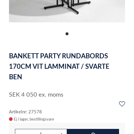
item
0
Item
1
BANKETT PARTY RUNDABORDS
of
1
170CM VIT LAMMINAT / SVARTE
BEN
SEK
4 050
ex. moms
Artikelnr: 27578
Ej i lager