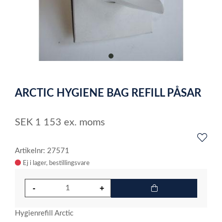
item
0
Item
1
ARCTIC HYGIENE BAG REFILL PÅSAR
of
1
SEK
1 153
ex. moms
Artikelnr: 27571
Ej i lager
Hygienrefill Arctic