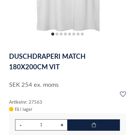
item
item
item
item
item
item
item
item
0
1
2
3
4
5
6
7
Item
1
DUSCHDRAPERI MATCH
of
8
180X200CM VIT
SEK
254
ex. moms
Artikelnr: 27563
Få i lager