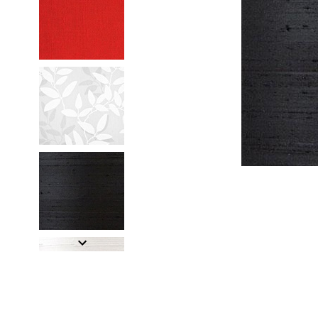
Item
1
of
6
Item
1
of
6