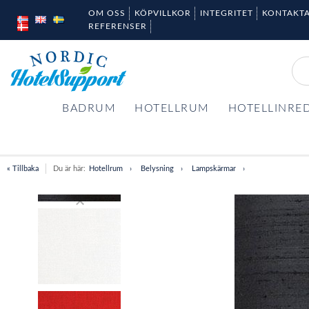
OM OSS
KÖPVILLKOR
INTEGRITET
KONTAKTA
REFERENSER
BADRUM
HOTELLRUM
HOTELLINRE
« Tillbaka
Du är här:
Hotellrum
Belysning
Lampskärmar