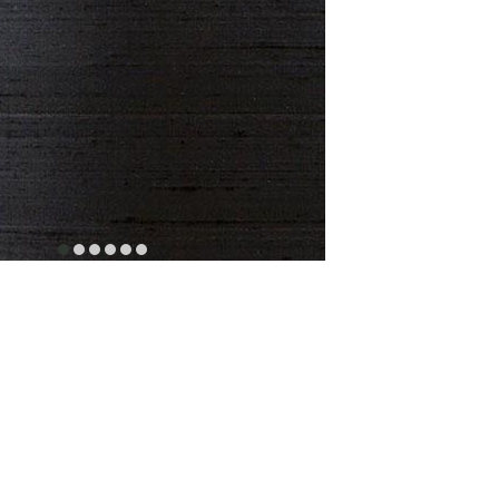
item
item
item
item
item
item
0
1
2
3
4
5