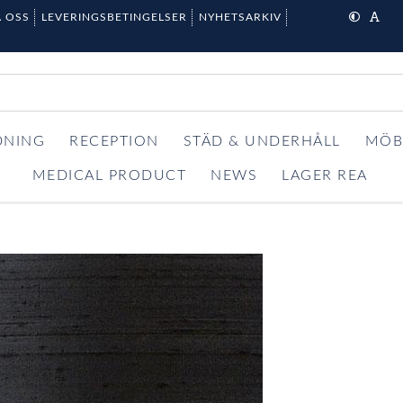
 OSS
LEVERINGSBETINGELSER
NYHETSARKIV
DNING
RECEPTION
STÄD & UNDERHÅLL
MÖB
MEDICAL PRODUCT
NEWS
LAGER REA