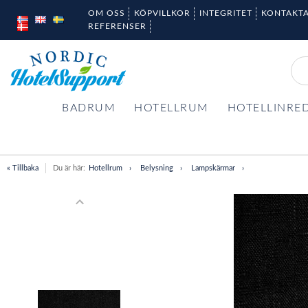
OM OSS
KÖPVILLKOR
INTEGRITET
KONTAKTA
REFERENSER
BADRUM
HOTELLRUM
HOTELLINRE
« Tillbaka
Du är här:
Hotellrum
Belysning
Lampskärmar