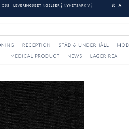
 OSS
LEVERINGSBETINGELSER
NYHETSARKIV
DNING
RECEPTION
STÄD & UNDERHÅLL
MÖB
MEDICAL PRODUCT
NEWS
LAGER REA