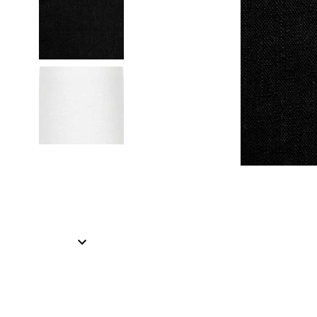
Item
1
of
2
Item
1
of
2