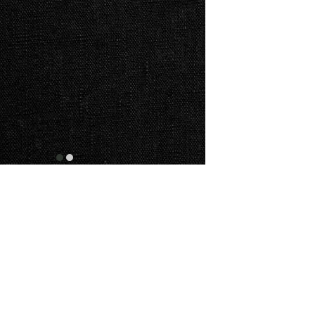
item
item
0
1