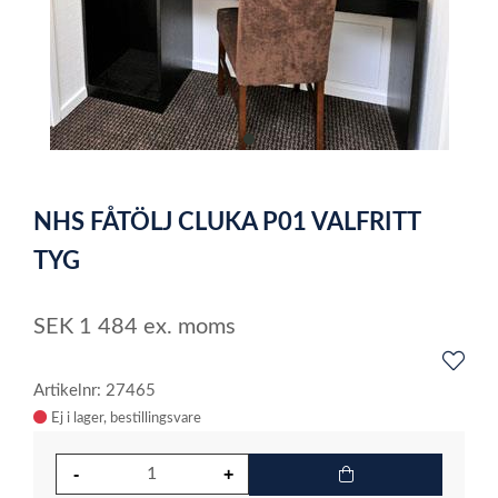
item
0
Item
1
NHS FÅTÖLJ CLUKA P01 VALFRITT
of
1
TYG
SEK
1 484
ex. moms
Artikelnr: 27465
Ej i lager