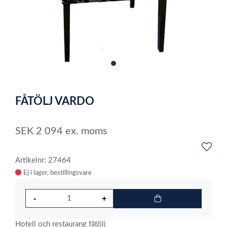
item
0
Item
1
FÅTÖLJ VARDO
of
1
SEK
2 094
ex. moms
Artikelnr: 27464
Ej i lager
Hotell och restaurang fåtölj