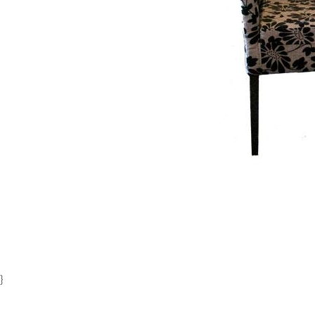
Item
1
of
1
}