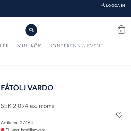
LOGGA IN
0
LER
MINI KÖK
KONFERENS & EVENT
FÅTÖLJ VARDO
SEK
2 094
ex. moms
Artikelnr: 27464
Ej i lager