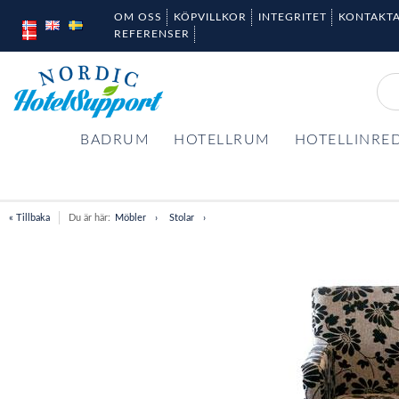
OM OSS
KÖPVILLKOR
INTEGRITET
KONTAKTA
REFERENSER
BADRUM
HOTELLRUM
HOTELLINRE
« Tillbaka
Du är här:
Möbler
Stolar