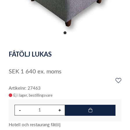
item
0
Item
1
FÅTÖLJ LUKAS
of
1
SEK
1 640
ex. moms
Artikelnr: 27463
Ej i lager
Hotell och restaurang fåtölj