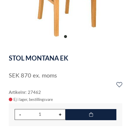
item
0
Item
1
STOL MONTANA EK
of
1
SEK
870
ex. moms
Artikelnr: 27462
Ej i lager