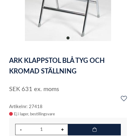
item
0
Item
1
ARK KLAPPSTOL BLÅ TYG OCH
of
1
KROMAD STÄLLNING
SEK
631
ex. moms
Artikelnr: 27418
Ej i lager