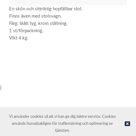
En skön och sittriktig hopfällbar stol.
Finns även med stolsvagn.
Färg: blått tyg, krom ställning.
1 st/förpackning.
Vikt 4 kg.
}
Vi använder cookies så att vi kan ge dig bättre service. Cookies
används huvudsakligen för trafikmätning och optimering av
© NORDIC HOTEL SUPPORT AS | Webbutik tillhandahålls av
Kréatif
tjänsten.
AS