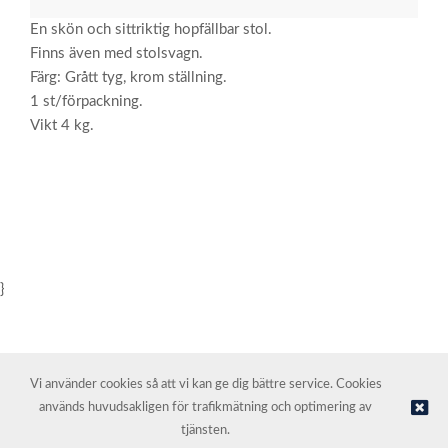
En skön och sittriktig hopfällbar stol.
Finns även med stolsvagn.
Färg: Grått tyg, krom ställning.
1 st/förpackning.
Vikt 4 kg.
}
Vi använder cookies så att vi kan ge dig bättre service. Cookies
används huvudsakligen för trafikmätning och optimering av
© NORDIC HOTEL SUPPORT AS | Webbutik tillhandahålls av
Kréatif
tjänsten.
AS