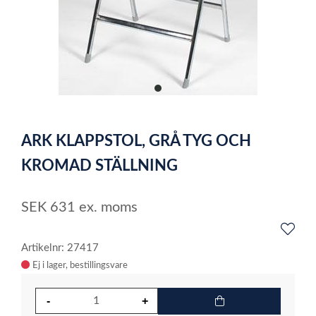
item
0
Item
1
ARK KLAPPSTOL, GRÅ TYG OCH
of
1
KROMAD STÄLLNING
SEK
631
ex. moms
Artikelnr: 27417
Ej i lager