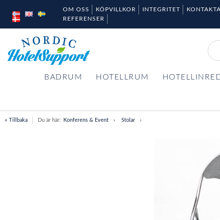
OM OSS
KÖPVILLKOR
INTEGRITET
KONTAKTA
REFERENSER
BADRUM
HOTELLRUM
HOTELLINRE
« Tillbaka
Du är här:
Konferens & Event
Stolar