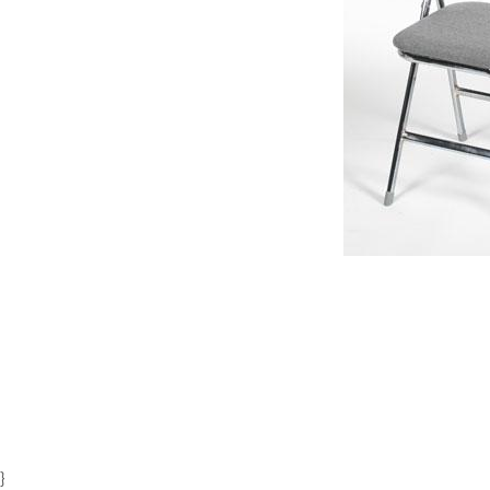
Item
1
of
1
}