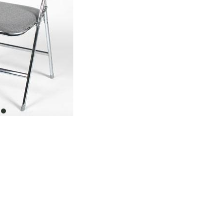
item
0