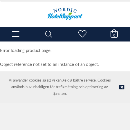
0
Error loading product page.
Object reference not set to an instance of an object.
Vi använder cookies så att vi kan ge dig bättre service. Cookies
används huvudsakligen för trafikmätning och optimering av
© NORDIC HOTEL SUPPORT AS | Webbutik tillhandahålls av
Kréatif
tjänsten.
AS