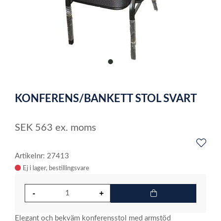
item
0
Item
1
KONFERENS/BANKETT STOL SVART
of
1
SEK
563
ex. moms
Artikelnr: 27413
Ej i lager
Elegant och bekväm konferensstol med armstöd