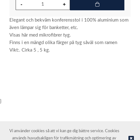
Elegant och bekväm konferensstol i 100% aluminium som
även lämpar sig för banketter, etc.
Visas här med mikrofibrer tyg.
Finns i en mängd olika färger på tyg såväl som ramen
Vikt:. Cirka 5 , 5 kg.
}
Vi använder cookies så att vi kan ge dig bättre service. Cookies
används huvudsakligen för trafikmätning och optimering av
© NORDIC HOTEL SUPPORT AS | Webbutik tillhandahålls av
Kréatif