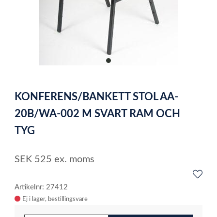
item
0
Item
1
KONFERENS/BANKETT STOL AA-
of
1
20B/WA-002 M SVART RAM OCH
TYG
SEK
525
ex. moms
Artikelnr: 27412
Ej i lager