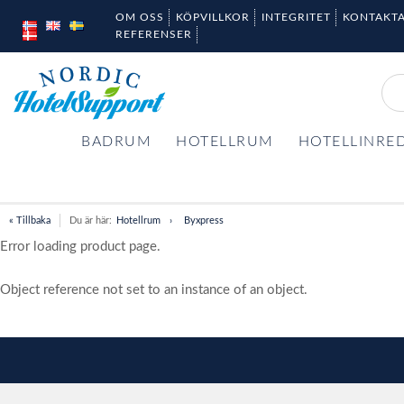
OM OSS
KÖPVILLKOR
INTEGRITET
KONTAKTA
REFERENSER
BADRUM
HOTELLRUM
HOTELLINRE
« Tillbaka
Du är här:
Hotellrum
Byxpress
Error loading product page.
Object reference not set to an instance of an object.