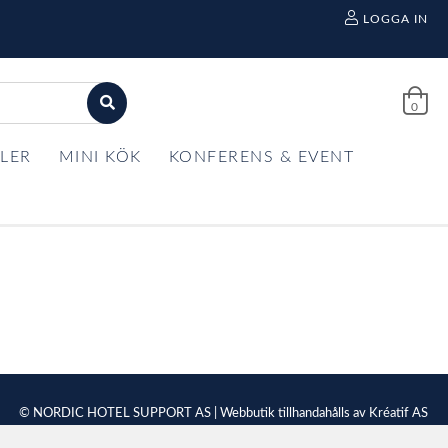
LOGGA IN
0
LER
MINI KÖK
KONFERENS & EVENT
© NORDIC HOTEL SUPPORT AS | Webbutik tillhandahålls av
Kréatif AS