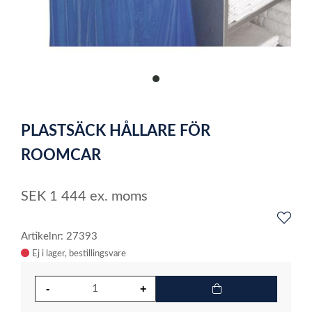
item
0
Item
1
PLASTSÄCK HÅLLARE FÖR
of
1
ROOMCAR
SEK
1 444
ex. moms
Artikelnr: 27393
Ej i lager