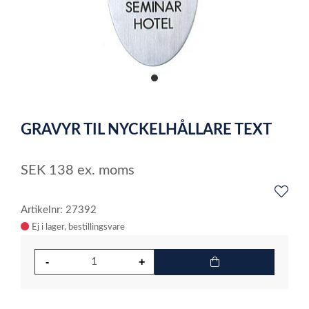
item
0
Item
1
GRAVYR TIL NYCKELHÅLLARE TEXT
of
1
SEK
138
ex. moms
Artikelnr: 27392
Ej i lager